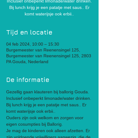
Inclusief onbeperkt limonade/water drinken.
Bij lunch krijg je een patatje met saus.. Er
komt waterijsje ook erbii..
Tijd en locatie
04 feb 2024, 10:00 – 15:30
Burgemeester van Reenensingel 125,
Burgemeester van Reenensingel 125, 2803
PA Gouda, Nederland
De informatie
Gezellig gaan klauteren bij ballorig Gouda.
Inclusief onbeperkt limonade/water drinken. 
Bij lunch krijg je een patatje met saus.. Er 
komt waterijsje ook erbii..
Ouders zijn ook welkom en zorgen voor 
eigen cosumpties bij Ballorig. 
Je mag de kinderen ook alleen afzetten. Er 
zijn voldoende vrijwilligers aanwezig, die de 