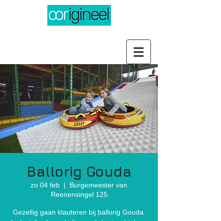
Ballorig Gouda
zo 04 feb
  |  
Burgemeester van
Reenensingel 125
Gezellig gaan klauteren bij ballorig Gouda.