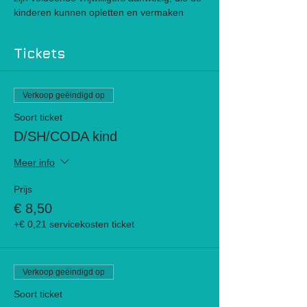
kinderen kunnen opletten en vermaken
Tickets
Verkoop geëindigd op
Soort ticket
D/SH/CODA kind
Meer info
Prijs
€ 8,50
+€ 0,21 servicekosten ticket
Verkoop geëindigd op
Soort ticket