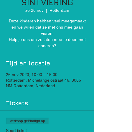
SINTVIERING
zo 26 nov
  |  
Rotterdam
Deze kinderen hebben veel meegemaakt
en we willen dat ze met ons mee gaan
vieren.
Help je ons om ze laten mee te doen met
doneren?
Tijd en locatie
26 nov 2023, 10:00 – 15:00
Rotterdam, Michelangelostraat 46, 3066
NM Rotterdam, Nederland
Tickets
Verkoop geëindigd op
Soort ticket