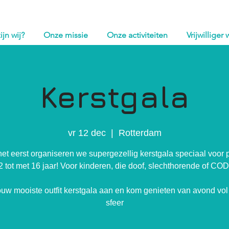
ijn wij?
Onze missie
Onze activiteiten
Vrijwilliger
Kerstgala
vr 12 dec
  |  
Rotterdam
het eerst organiseren we supergezellig kerstgala speciaal voor 
 tot met 16 jaar! Voor kinderen, die doof, slechthorende of COD
ouw mooiste outfit kerstgala aan en kom genieten van avond vol
sfeer