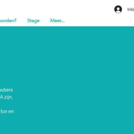
Inl
 worden?
Stage
Meer...
pubers
A zijn.
 fun en