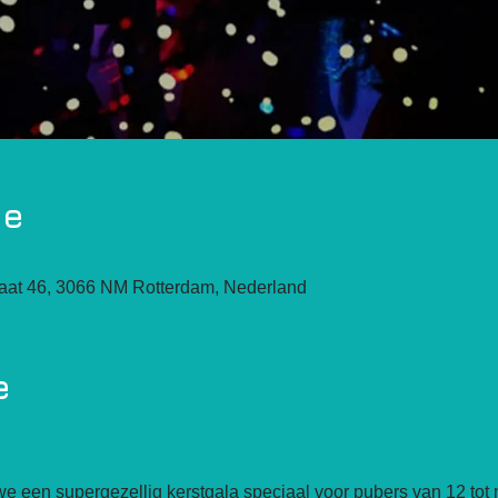
ie
raat 46, 3066 NM Rotterdam, Nederland
e
we een supergezellig kerstgala speciaal voor pubers van 12 tot m