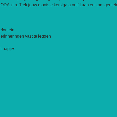
CODA zijn. Trek jouw mooiste kerstgala outfit aan en kom geniet
efontein
herinneringen vast te leggen
n hapjes 