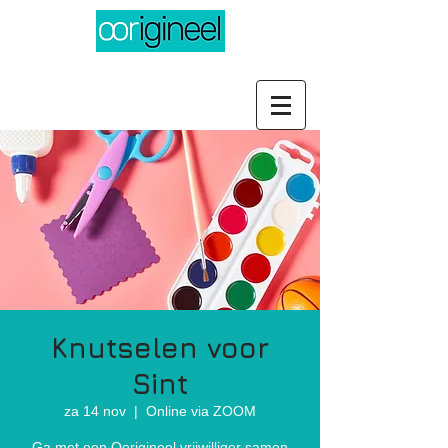
Knutselen voor
Sint
za 14 nov
  |  
Online via ZOOM
Ga met een Oorigineel vrijwilliger samen