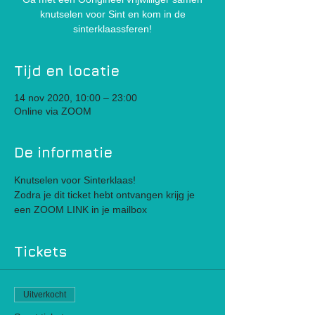
knutselen voor Sint en kom in de
sinterklaassferen!
Tijd en locatie
14 nov 2020, 10:00 – 23:00
Online via ZOOM
De informatie
Knutselen voor Sinterklaas!
Zodra je dit ticket hebt ontvangen krijg je 
een ZOOM LINK in je mailbox
Tickets
Uitverkocht