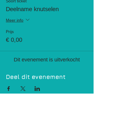
Soort ticket
Deelname knutselen
Meer info
Prijs
€ 0,00
Dit evenement is uitverkocht
Deel dit evenement