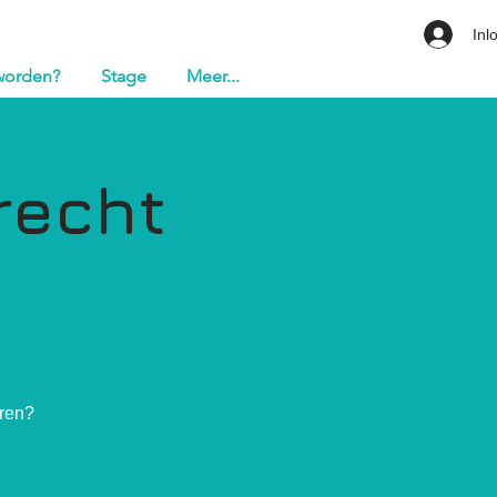
Inl
 worden?
Stage
Meer...
recht
eren?