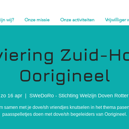
ijn wij?
Onze missie
Onze activiteiten
Vrijwilliger
iering Zuid-H
Oorigineel
zo 16 apr
  |  
SWeDoRo - Stichting Welzijn Doven Rotter
 samen met je dove/sh vriendjes knutselen in het thema pase
paasspelletjes doen met dove/sh begeleiders van Oorigineel.