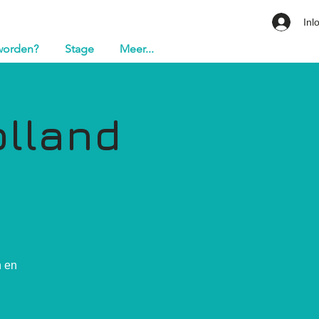
Inl
 worden?
Stage
Meer...
olland
n en