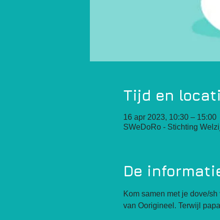
Tijd en locat
16 apr 2023, 10:30 – 15:00
SWeDoRo - Stichting Welzij
De informati
Kom samen met je dove/sh v
van Oorigineel. Terwijl pa