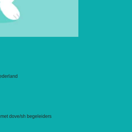
ederland
 met dove/sh begeleiders 