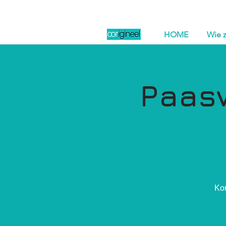
HOME
Wie z
Paasv
Kom