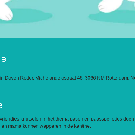
ie
n Doven Rotter, Michelangelostraat 46, 3066 NM Rotterdam, N
e
riendjes knutselen in het thema pasen en paasspelletjes doen
pa en mama kunnen wapperen in de kantine.