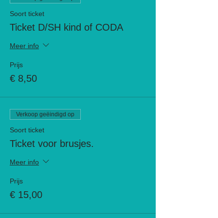
Soort ticket
Ticket D/SH kind of CODA
Meer info
Prijs
€ 8,50
Verkoop geëindigd op
Soort ticket
Ticket voor brusjes.
Meer info
Prijs
€ 15,00