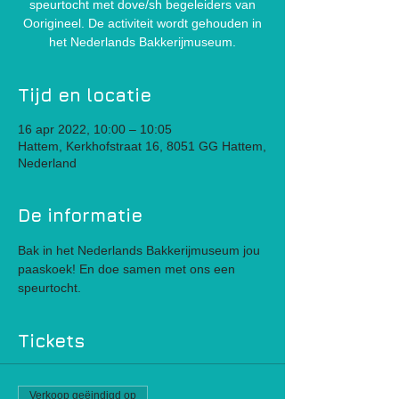
speurtocht met dove/sh begeleiders van
Oorigineel. De activiteit wordt gehouden in
het Nederlands Bakkerijmuseum.
Tijd en locatie
16 apr 2022, 10:00 – 10:05
Hattem, Kerkhofstraat 16, 8051 GG Hattem,
Nederland
De informatie
Bak in het Nederlands Bakkerijmuseum jou 
paaskoek! En doe samen met ons een 
speurtocht.
Tickets
Verkoop geëindigd op