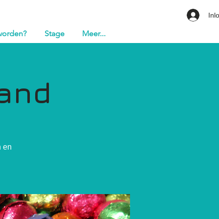
Inl
 worden?
Stage
Meer...
land
n en