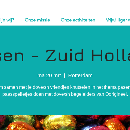
ijn wij?
Onze missie
Onze activiteiten
Vrijwilliger
en - Zuid Hol
ma 20 mrt
  |  
Rotterdam
 samen met je dove/sh vriendjes knutselen in het thema pase
paasspelletjes doen met dove/sh begeleiders van Oorigineel.